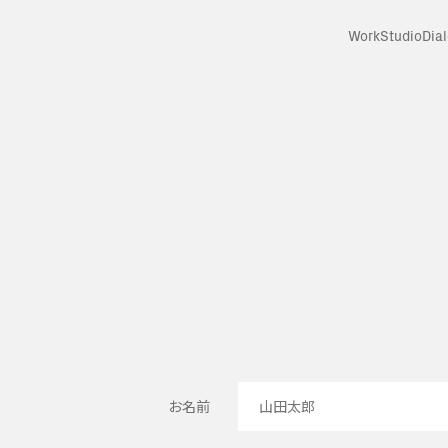
Work
Studio
Dia
お名前